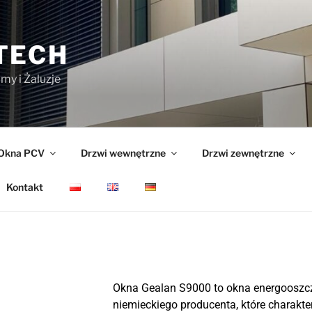
TECH
my i Żaluzje
Okna PCV
Drzwi wewnętrzne
Drzwi zewnętrzne
Kontakt
Okna Gealan S9000 to okna energooszc
niemieckiego producenta, które charakte