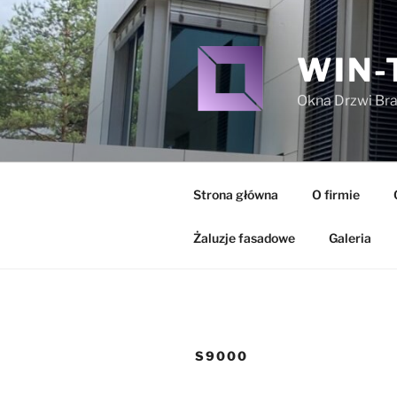
WIN-
Okna Drzwi Bra
Strona główna
O firmie
Żaluzje fasadowe
Galeria
S9000