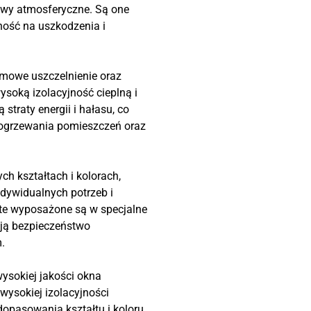
wy atmosferyczne. Są one
ość na uszkodzenia i
mowe uszczelnienie oraz
wysoką izolacyjność cieplną i
straty energii i hałasu, co
ogrzewania pomieszczeń oraz
h kształtach i kolorach,
dywidualnych potrzeb i
 te wyposażone są w specjalne
ją bezpieczeństwo
.
sokiej jakości okna
 wysokiej izolacyjności
dopasowania kształtu i koloru